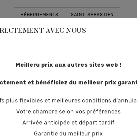
HÉBERGEMENTS
SAINT-SÉBASTIEN
IRECTEMENT AVEC NOUS
CONTACT
GUIDE NICOLASA
Meilleru prix aux autres sites web !
ctement et bénéficiez du meilleur prix garanti
ICOLASA BOUTIQUE HOTE
ICOLASA BOUTIQUE HOTE
ICOLASA BOUTIQUE HOTE
ICOLASA BOUTIQUE HOTE
ICOLASA BOUTIQUE HOTE
ifs plus flexibles et meilleures conditions d’annula
Votre chambre selon vos préférences
Faites comme chez vous
Faites comme chez vous
Faites comme chez vous
Faites comme chez vous
Faites comme chez vous
Arrivée anticipée et départ tardif
Garantie du meilleur prix