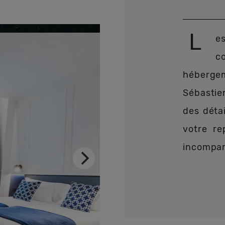
L
e
c
héberg
Sébasti
des détai
votre re
incompar