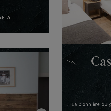
ENIA
Cas
La pionnière du 